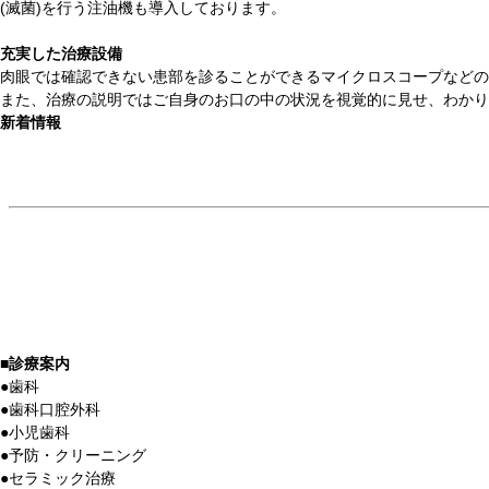
(滅菌)を行う注油機も導入しております。
充実した治療設備
肉眼では確認できない患部を診ることができるマイクロスコープなどの
また、治療の説明ではご自身のお口の中の状況を視覚的に見せ、わかり
新着情報
■
診療案内
●
歯科
●
歯科口腔外科
●
小児歯科
●
予防・クリーニング
●
セラミック治療