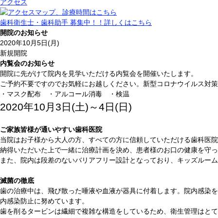
アクセス
歯科衛生士・歯科助手 募集中！！
詳しくはこちら
開院のお知らせ
2020年10月5日(月)
新規開院
内覧会のお知らせ
開院に先がけて院内を見学いただける内覧会を開催いたします。
ご予約不要ですのでお気軽にお越しください。新型コロナウイルス対策
・マスク配布 ・アルコール消毒 ・検温
2020年10月3日(土)～4日(日)
ご家族皆様が通いやすい歯科医院
当院はお子様から大人の方、すべての方に信頼していただける歯科医院
納得いただいた上で一緒に治療計画を決め、患者様のお口の健康を守っ
また、院内は段差のないバリアフリー設計となっており、キッズルーム
滅菌の徹底
歯の治療中は、飛び散った唾液や血液が器具に付着します。院内感染を
内感染防止に努めています。
歯を削るタービンは繊細で複雑な構造をしているため、衛生管理はとて